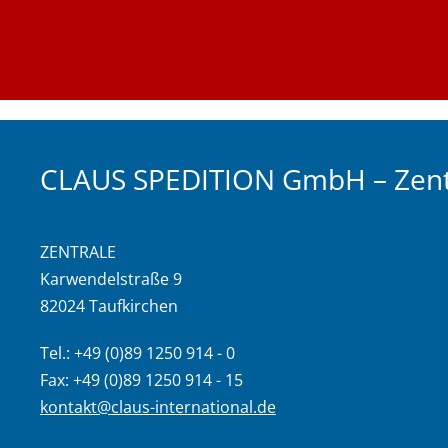
CLAUS SPEDITION GmbH – Zent
ZENTRALE
Karwendelstraße 9
82024 Taufkirchen
Tel.: +49 (0)89 1250 914 - 0
Fax: +49 (0)89 1250 914 - 15
kontakt@claus-international.de