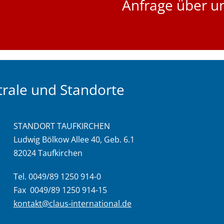
Anfrage über u
rale und Standorte
STANDORT TAUFKIRCHEN
Ludwig Bölkow Allee 40, Geb. 6.1
82024 Taufkirchen
Tel. 0049/89 1250 914-0
Fax 0049/89 1250 914-15
kontakt@claus-international.de