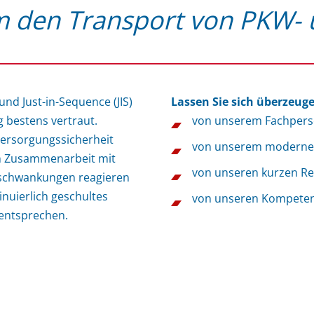
m den Transport von PKW- 
und Just-in-Sequence (JIS)
Lassen Sie sich überzeuge
g bestens vertraut.
von unserem Fachperso
ersorgungssicherheit
von unserem moderne
 in Zusammenarbeit mit
von unseren kurzen Re
fsschwankungen reagieren
nuierlich geschultes
von unseren Kompeten
 entsprechen.