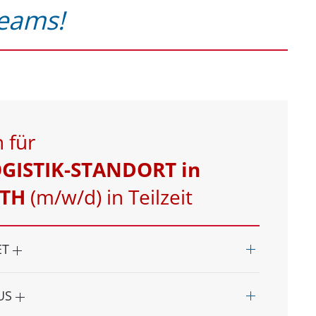
Teams!
n für
GISTIK-STANDORT in
TH
(m/w/d) in Teilzeit
ET
AUS