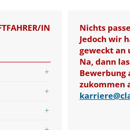
FTFAHRER/IN
Nichts pass
Jedoch wir h
geweckt an
Na, dann las
Bewerbung au
zukommen an
karriere@cl