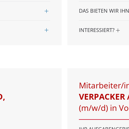
DAS BIETEN WIR IH
INTERESSIERT?
Mitarbeiter/in
D,
VERPACKER 
(m/w/d) in Vol
IHR AUFGABENGEBI