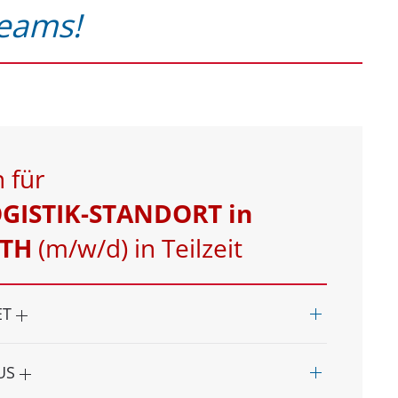
Teams!
n für
GISTIK-STANDORT in
TH
(m/w/d) in Teilzeit
ET
AUS