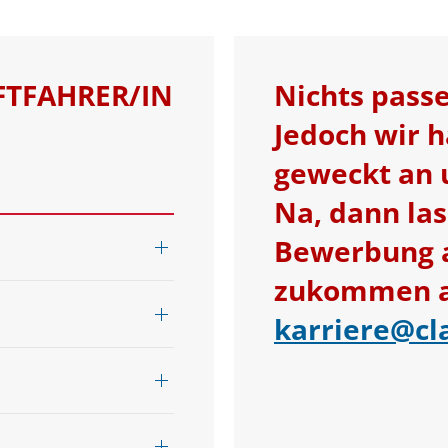
FTFAHRER/IN
Nichts pass
Jedoch wir h
geweckt an
Na, dann las
Bewerbung au
zukommen an
karriere@cl