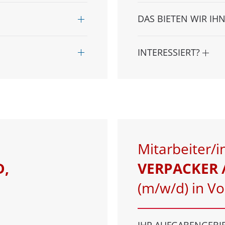
DAS BIETEN WIR IH
INTERESSIERT?
Mitarbeiter/in
D,
VERPACKER 
(m/w/d) in Vol
IHR AUFGABENGEBI