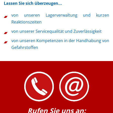
Lassen Sie sich überzeugen...
von unseren Lagerverwaltung und kurzen
Reaktionszeiten
von unserer Servicequalität und Zuverlässigkeit
von unseren Kompetenzen in der Handhabung von
Gefahrstoffen
Rufen Sie uns an: