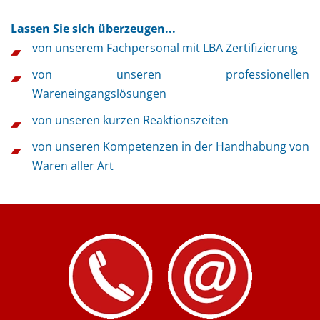
Lassen Sie sich überzeugen...
von unserem Fachpersonal mit LBA Zertifizierung
von unseren professionellen
Wareneingangslösungen
von unseren kurzen Reaktionszeiten
von unseren Kompetenzen in der Handhabung von
Waren aller Art